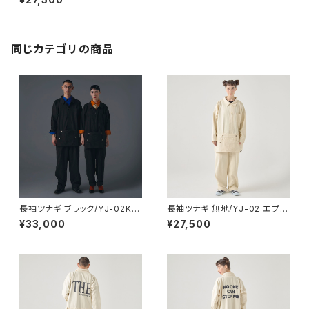
同じカテゴリの商品
長袖ツナギ ブラック/YJ-02K
長袖ツナギ 無地/YJ-02 エプロ
エプロン付き
ン付き
¥33,000
¥27,500