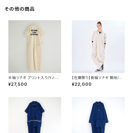
その他の商品
半袖ツナギ プリント入り/YJ-0
【在庫限り】長袖ツナギ 無地/YJ
3_NO ONE エプロン付き
-01
¥27,500
¥22,000