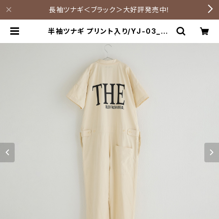
長袖ツナギ＜ブラック＞大好評発売中！
半袖ツナギ プリント入り/YJ-03_Th
e エプロン付き | setakara