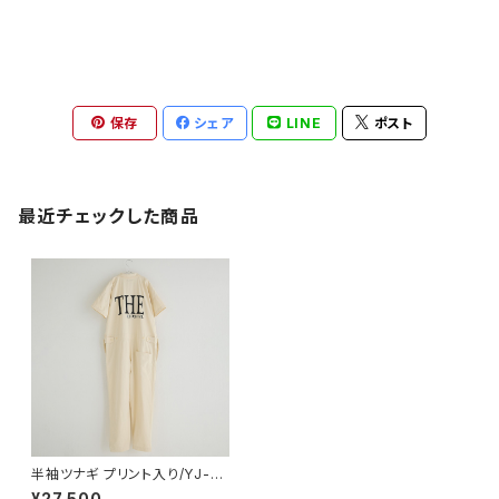
保存
シェア
LINE
ポスト
最近チェックした商品
半袖ツナギ プリント入り/YJ-0
3_The エプロン付き
¥27,500